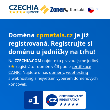
Kontakt
Doména
cpmetals.cz
je již
registrovaná. Registrujte si
doménu u jedničky na trhu!
Na
CZECHIA.COM
najdete tu pravou. Jsme jediný
5
★
registrátor domén v ČR podle
certifikace
CZ.NIC
. Najdete u nás
domény
,
webhosting
a
webhosting
s největším výběrem
doménových
koncovek
.