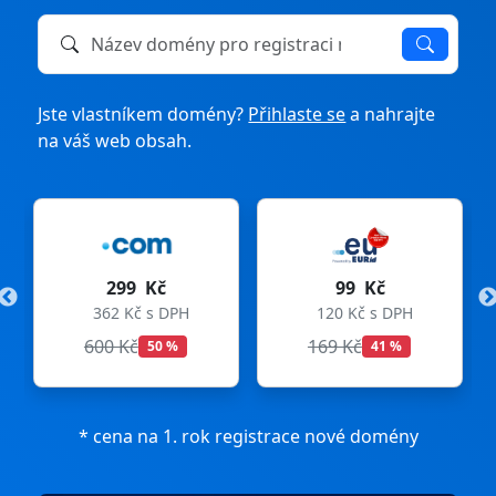
Název domény k registraci nebo převodu
Jste vlastníkem domény?
Přihlaste se
a nahrajte
na váš web obsah.
č
99 Kč
275 Kč
 DPH
120 Kč s DPH
333 Kč s DPH
169 Kč
299 Kč
 %
41 %
8 %
* cena na 1. rok registrace nové domény